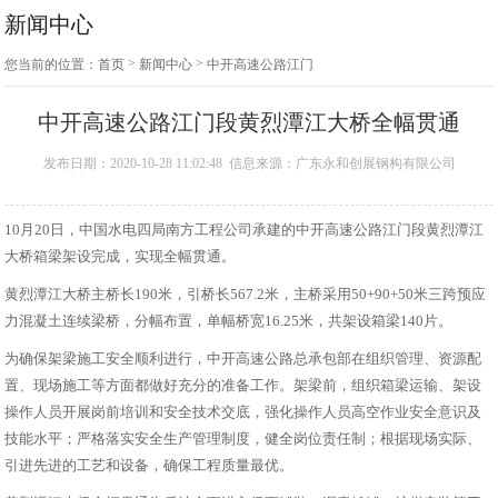
新闻中心
>
>
您当前的位置：
首页
新闻中心
中开高速公路江门
段黄烈潭江大桥全
幅贯通
中开高速公路江门段黄烈潭江大桥全幅贯通
发布日期：2020-10-28 11:02:48 信息来源：广东永和创展钢构有限公司
10月20日，中国水电四局南方工程公司承建的中开高速公路江门段黄烈潭江
大桥箱梁架设完成，实现全幅贯通。
黄烈潭江大桥主桥长190米，引桥长567.2米，主桥采用50+90+50米三跨预应
力混凝土连续梁桥，分幅布置，单幅桥宽16.25米，共架设箱梁140片。
为确保架梁施工安全顺利进行，中开高速公路总承包部在组织管理、资源配
置、现场施工等方面都做好充分的准备工作。架梁前，组织箱梁运输、架设
操作人员开展岗前培训和安全技术交底，强化操作人员高空作业安全意识及
技能水平；严格落实安全生产管理制度，健全岗位责任制；根据现场实际、
引进先进的工艺和设备，确保工程质量最优。