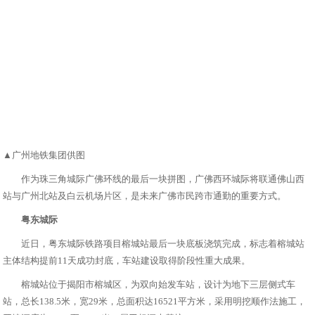
▲广州地铁集团供图
作为珠三角城际广佛环线的最后一块拼图，广佛西环城际将联通佛山西
站与广州北站及白云机场片区，是未来广佛市民跨市通勤的重要方式。
粤东城际
近日，粤东城际铁路项目榕城站最后一块底板浇筑完成，标志着榕城站
主体结构提前11天成功封底，车站建设取得阶段性重大成果。
榕城站位于揭阳市榕城区，为双向始发车站，设计为地下三层侧式车
站，总长138.5米，宽29米，总面积达16521平方米，采用明挖顺作法施工，