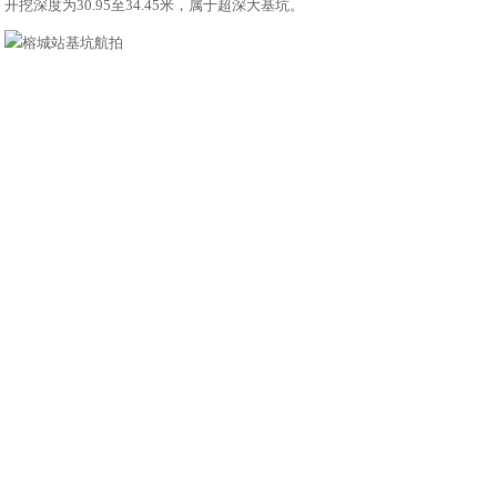
开挖深度为30.95至34.45米，属于超深大基坑。