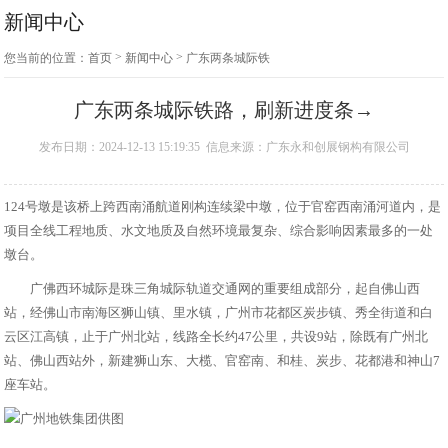
新闻中心
>
>
您当前的位置：
首页
新闻中心
广东两条城际铁
路，刷新进度条→
广东两条城际铁路，刷新进度条→
发布日期：2024-12-13 15:19:35 信息来源：广东永和创展钢构有限公司
124号墩是该桥上跨西南涌航道刚构连续梁中墩，位于官窑西南涌河道内，是
项目全线工程地质、水文地质及自然环境最复杂、综合影响因素最多的一处
墩台。
广佛西环城际是珠三角城际轨道交通网的重要组成部分，起自佛山西
站，经佛山市南海区狮山镇、里水镇，广州市花都区炭步镇、秀全街道和白
云区江高镇，止于广州北站，线路全长约47公里，共设9站，除既有广州北
站、佛山西站外，新建狮山东、大榄、官窑南、和桂、炭步、花都港和神山7
座车站。