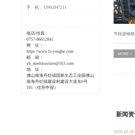
手 机：13902847211
电话/传真：
节段梁钢模
0757-86612841
网 址：
https://www.fs-yonghe.com
MORE >
邮 箱：
yh_steelstructure@163.com
地 址：
佛山南海丹灶镇国家生态工业园
佛山
南海丹灶镇建设村
建设大道东6号
101（住所申报）
新闻资
2020-10-28