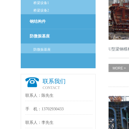
桥梁设备1
桥梁设备2
钢结构件
防微振基座
U型梁钢模
防微振基座
MORE >
联系我们
CONTACT
联系人：陈先生
手 机：13702930433
联系人：李先生