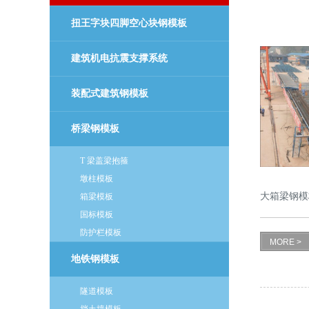
扭王字块四脚空心块钢模板
建筑机电抗震支撑系统
装配式建筑钢模板
桥梁钢模板
T 梁盖梁抱箍
墩柱模板
大箱梁钢模
箱梁模板
国标模板
防护栏模板
MORE >
地铁钢模板
隧道模板
挡土墙模板