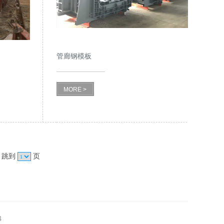
管廊钢模板
MORE >
跳到
页
4