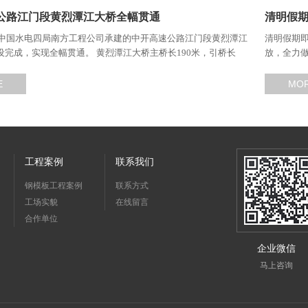
公路江门段黄烈潭江大桥全幅贯通
清明假
日，中国水电四局南方工程公司承建的中开高速公路江门段黄烈潭江
清明假期
设完成，实现全幅贯通。 黄烈潭江大桥主桥长190米，引桥长
放，全力
，主桥采用50+90+50米三跨预应力混凝土连续梁桥，分幅布置，单幅
5米，共架设箱梁140片。
E
MO
工程案例
联系我们
钢模板工程案例
联系方式
工场实貌
在线留言
合作单位
企业微信
马上咨询