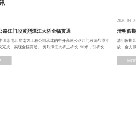
讯
2026-04-0
公路江门段黄烈潭江大桥全幅贯通
清明假
日，中国水电四局南方工程公司承建的中开高速公路江门段黄烈潭江
清明假期
设完成，实现全幅贯通。 黄烈潭江大桥主桥长190米，引桥长
放，全力
，主桥采用50+90+50米三跨预应力混凝土连续梁桥，分幅布置，单幅
5米，共架设箱梁140片。
E
MO