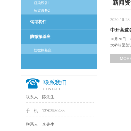
新闻资
桥梁设备1
桥梁设备2
2020-10-28
钢结构件
中开高速
防微振基座
10月20
大桥箱梁架
防微振基座
567.2米
桥宽16.2
MOR
联系我们
CONTACT
联系人：陈先生
手 机：13702930433
联系人：李先生