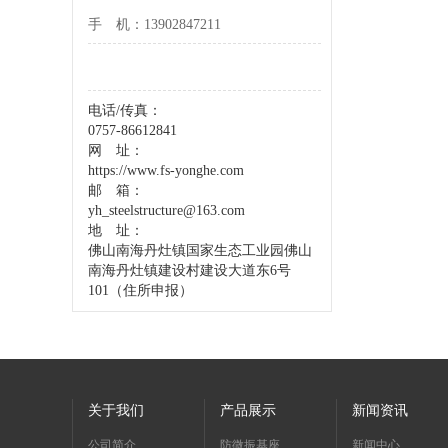
手 机：13902847211
电话/传真：
0757-86612841
网 址：
https://www.fs-yonghe.com
邮 箱：
yh_steelstructure@163.com
地 址：
佛山南海丹灶镇国家生态工业园
佛山
南海丹灶镇建设村
建设大道东6号
101（住所申报）
关于我们
产品展示
新闻资讯
公司简介
防微振基座
新闻中心